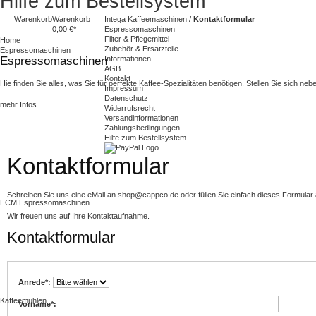
Hilfe zum Bestellsystem
Warenkorb
Warenkorb
Intega Kaffeemaschinen
/
Kontaktformular
0,00 €*
Espressomaschinen
Filter & Pflegemittel
Home
Zubehör & Ersatzteile
Espressomaschinen
Espressomaschinen
Informationen
AGB
Kontakt
Hie finden Sie alles, was Sie für perfekte Kaffee-Spezialitäten benötigen. Stellen Sie sich
Impressum
Datenschutz
mehr Infos...
Widerrufsrecht
Versandinformationen
Zahlungsbedingungen
Hilfe zum Bestellsystem
Kontaktformular
Schreiben Sie uns eine eMail an
shop@cappco.de
oder füllen Sie einfach dieses Formular
ECM Espressomaschinen
Wir freuen uns auf Ihre Kontaktaufnahme.
Kontaktformular
Anrede*:
Kaffeemühlen
Vorname*: