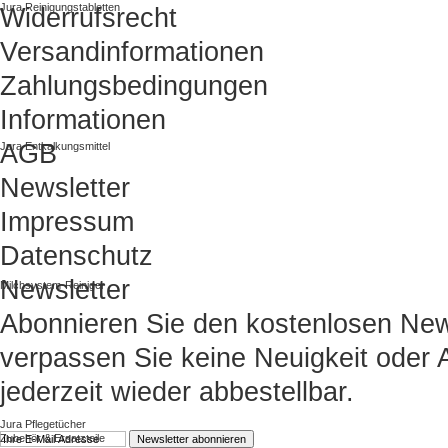
Jura Reinigungstabletten
Widerrufsrecht
Versandinformationen
Zahlungsbedingungen
Informationen
AGB
Jura Entkalkungsmittel
Newsletter
Impressum
Datenschutz
Newsletter
Milchsystem-Reiniger
Abonnieren Sie den kostenlosen New
verpassen Sie keine Neuigkeit oder A
jederzeit wieder abbestellbar.
Jura Pflegetücher
Zubehör & Ersatzteile