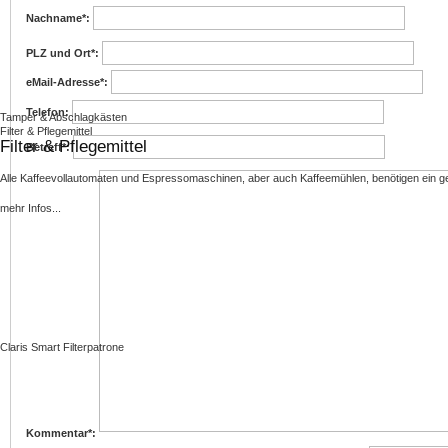
Nachname*:
PLZ und Ort*:
eMail-Adresse*:
Telefon:
Tamper & Abschlagkästen
Filter & Pflegemittel
Filter & Pflegemittel
Betreff*:
Alle Kaffeevollautomaten und Espressomaschinen, aber auch Kaffeemühlen, benötigen ein ge
mehr Infos...
Claris Smart Filterpatrone
Kommentar*: